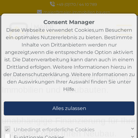
+49 (0)170 / 44 10 789
maier@maier-immobilien.bayern
Consent Manager
Diese Webseite verwendet Cookies,um Besuchern
ein optimales Nutzererlebnis zu bieten. Bestimmte
Inhalte von Drittanbietern werden nur
angezeigt,wenn die entsprechende Option aktiviert
ist. Die Datenverarbeitung kann dann auch in einem
Drittland erfolgen. Weitere Informationen hierzu in
der Datenschutzerklärung. Weitere Informationen zu
Thomas Ritter, Finanzierungen für
den Auswirkungen Ihrer Auswahl finden Sie unter
Immobilien und Neubauten.
Hilfe
.
Ein absoluter Fachexperte für Ihre
unabhängige Finanzierung für Ihre
Unbedingt erforderliche Cookies
Immobilie oder Ihren Neubau.
Funktionale Cookies