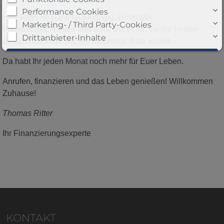
Performance Cookies
Herr Ritter ist Bank unabhängig, kennt alle
Marketing- / Third Party-Cookies
Fördermöglichkeiten und weiß wie er für Sie die besten
Drittanbieter-Inhalte
Zinsen bekommt und die niedrigste Rate erzielt.
Da habt Ihr jeden Monat noch mehr für Euer Leben.
Anrufen, finanzieren und das Leben genießen! Willkommen
Zuhause!
Thomas Ritter
Cookie-Details
|
Datenschutz
|
Impressum
Weitere Informationen
Ihr Finanzierungsexperte
KONTAKT